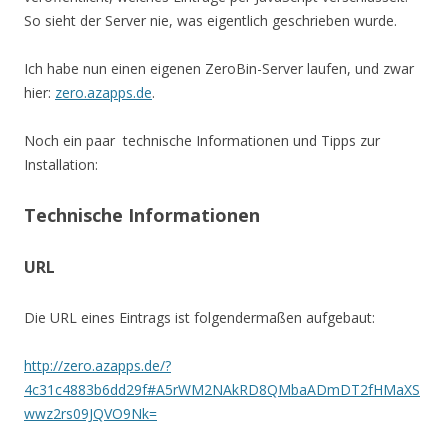
So sieht der Server nie, was eigentlich geschrieben wurde.
Ich habe nun einen eigenen ZeroBin-Server laufen, und zwar
hier:
zero.azapps.de
.
Noch ein paar technische Informationen und Tipps zur
Installation:
Technische Informationen
URL
Die URL eines Eintrags ist folgendermaßen aufgebaut:
http://zero.azapps.de/?
4c31c4883b6dd29f#A5rWM2NAkRD8QMbaADmDT2fHMaXS
wwz2rs09JQVO9Nk=