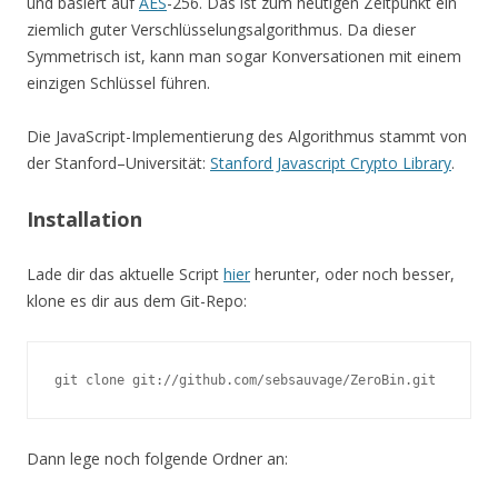
und basiert auf
AES
-256. Das ist zum heutigen Zeitpunkt ein
ziemlich guter Verschlüsselungsalgorithmus. Da dieser
Symmetrisch ist, kann man sogar Konversationen mit einem
einzigen Schlüssel führen.
Die JavaScript-Implementierung des Algorithmus stammt von
der Stanford–Universität:
Stanford Javascript Crypto Library
.
Installation
Lade dir das aktuelle Script
hier
herunter, oder noch besser,
klone es dir aus dem Git-Repo:
git clone git://github.com/sebsauvage/ZeroBin.git
Dann lege noch folgende Ordner an: