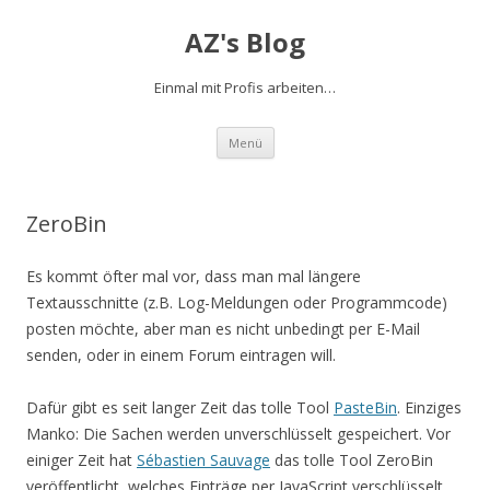
AZ's Blog
Einmal mit Profis arbeiten…
Zum Inhalt springen
Menü
ZeroBin
Es kommt öfter mal vor, dass man mal längere
Textausschnitte (z.B. Log-Meldungen oder Programmcode)
posten möchte, aber man es nicht unbedingt per E-Mail
senden, oder in einem Forum eintragen will.
Dafür gibt es seit langer Zeit das tolle Tool
PasteBin
. Einziges
Manko: Die Sachen werden unverschlüsselt gespeichert. Vor
einiger Zeit hat
Sébastien Sauvage
das tolle Tool ZeroBin
veröffentlicht, welches Einträge per JavaScript verschlüsselt.