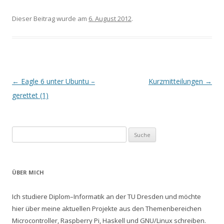
Dieser Beitrag wurde am
6. August 2012
.
Artikel-Navigation
←
Eagle 6 unter Ubuntu –
Kurzmitteilungen
→
gerettet (1)
Suche nach:
ÜBER MICH
Ich studiere Diplom–Informatik an der TU Dresden und möchte
hier über meine aktuellen Projekte aus den Themenbereichen
Microcontroller, Raspberry Pi, Haskell und GNU/Linux schreiben.