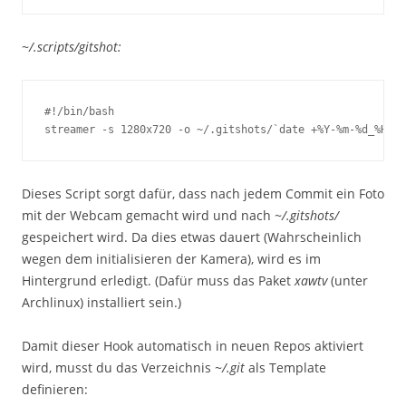
~/.scripts/gitshot:
#!/bin/bash

streamer -s 1280x720 -o ~/.gitshots/`date +%Y-%m-%d_%H:%M
Dieses Script sorgt dafür, dass nach jedem Commit ein Foto
mit der Webcam gemacht wird und nach
~/.gitshots/
gespeichert wird. Da dies etwas dauert (Wahrscheinlich
wegen dem initialisieren der Kamera), wird es im
Hintergrund erledigt. (Dafür muss das Paket
xawtv
(unter
Archlinux) installiert sein.)
Damit dieser Hook automatisch in neuen Repos aktiviert
wird, musst du das Verzeichnis
~/.git
als Template
definieren: