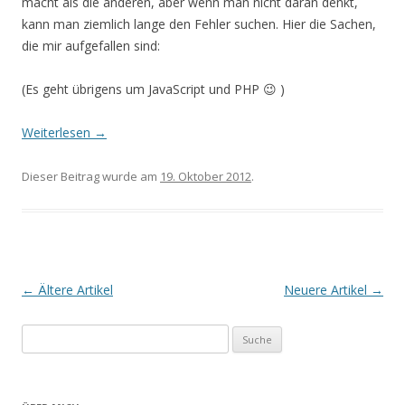
macht als die anderen, aber wenn man nicht daran denkt,
kann man ziemlich lange den Fehler suchen. Hier die Sachen,
die mir aufgefallen sind:
(Es geht übrigens um JavaScript und PHP 😉 )
Weiterlesen
→
Dieser Beitrag wurde am
19. Oktober 2012
.
Artikel-Navigation
←
Ältere Artikel
Neuere Artikel
→
Suche nach: