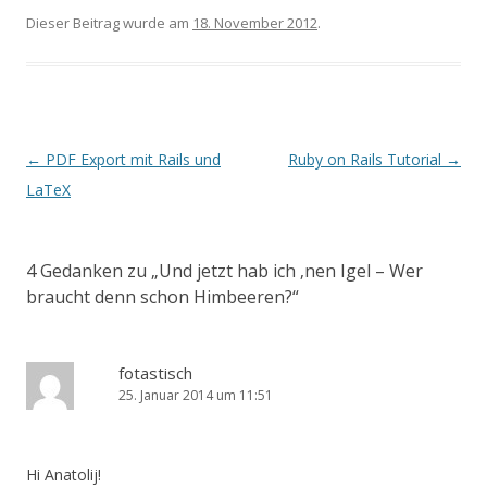
Dieser Beitrag wurde am
18. November 2012
.
Artikel-Navigation
←
PDF Export mit Rails und
Ruby on Rails Tutorial
→
LaTeX
4 Gedanken zu „
Und jetzt hab ich ‚nen Igel – Wer
braucht denn schon Himbeeren?
“
fotastisch
25. Januar 2014 um 11:51
Hi Anatolij!