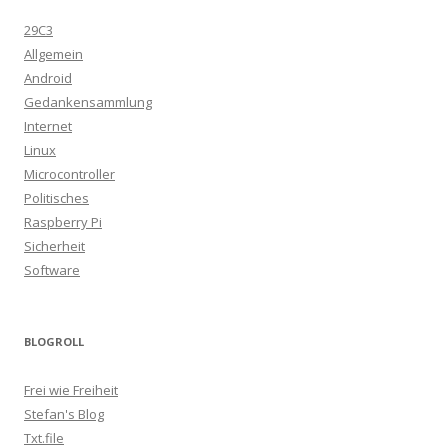
29C3
Allgemein
Android
Gedankensammlung
Internet
Linux
Microcontroller
Politisches
Raspberry Pi
Sicherheit
Software
BLOGROLL
Frei wie Freiheit
Stefan's Blog
Txt.file