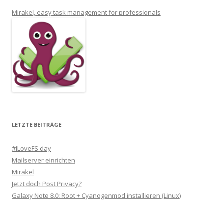
Mirakel, easy task management for professionals
LETZTE BEITRÄGE
#ILoveFS day
Mailserver einrichten
Mirakel
Jetzt doch Post Privacy?
Galaxy Note 8.0: Root + Cyanogenmod installieren (Linux)