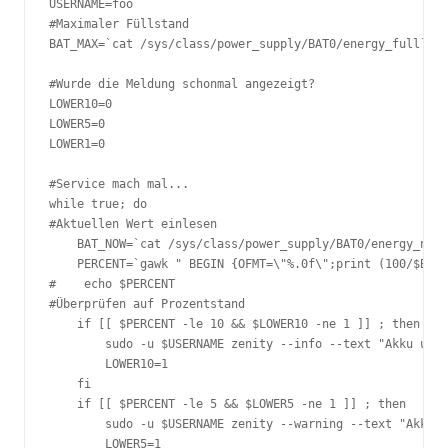
USERNAME=foo

#Maximaler Füllstand

BAT_MAX=`cat /sys/class/power_supply/BAT0/energy_full`

#Wurde die Meldung schonmal angezeigt?

LOWER10=0

LOWER5=0

LOWER1=0

#Service mach mal...

while true; do

#Aktuellen Wert einlesen

    BAT_NOW=`cat /sys/class/power_supply/BAT0/energy_now`

    PERCENT=`gawk " BEGIN {OFMT=\"%.0f\";print (100/$BAT_
#    echo $PERCENT

#Überprüfen auf Prozentstand

    if [[ $PERCENT -le 10 && $LOWER10 -ne 1 ]] ; then

        sudo -u $USERNAME zenity --info --text "Akku unte
        LOWER10=1

    fi

    if [[ $PERCENT -le 5 && $LOWER5 -ne 1 ]] ; then

        sudo -u $USERNAME zenity --warning --text "Akku u
        LOWER5=1
