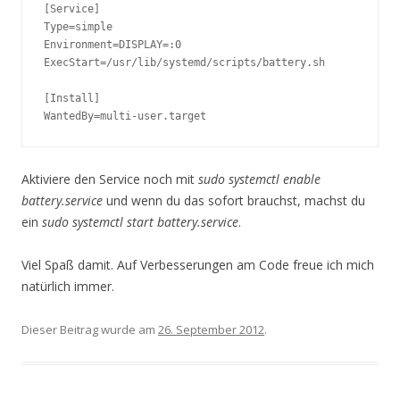
[Service]

Type=simple

Environment=DISPLAY=:0

ExecStart=/usr/lib/systemd/scripts/battery.sh

[Install]

WantedBy=multi-user.target
Aktiviere den Service noch mit
sudo systemctl enable
battery.service
und wenn du das sofort brauchst, machst du
ein
sudo systemctl start battery.service
.
Viel Spaß damit. Auf Verbesserungen am Code freue ich mich
natürlich immer.
Dieser Beitrag wurde am
26. September 2012
.