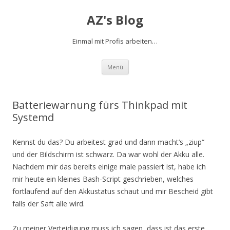
AZ's Blog
Einmal mit Profis arbeiten…
Zum Inhalt springen
Menü
Batteriewarnung fürs Thinkpad mit
Systemd
Kennst du das? Du arbeitest grad und dann macht’s „ziup“
und der Bildschirm ist schwarz. Da war wohl der Akku alle.
Nachdem mir das bereits einige male passiert ist, habe ich
mir heute ein kleines Bash-Script geschrieben, welches
fortlaufend auf den Akkustatus schaut und mir Bescheid gibt
falls der Saft alle wird.
Zu meiner Verteidigung muss ich sagen, dass ist das erste