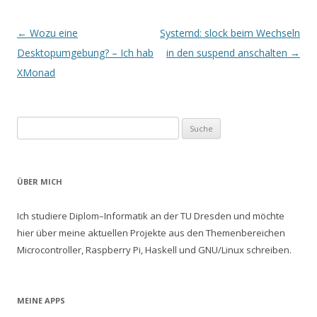
Artikel-Navigation
←
Wozu eine
Systemd: slock beim Wechseln
Desktopumgebung? – Ich hab
in den suspend anschalten
→
XMonad
Suche nach:
ÜBER MICH
Ich studiere Diplom–Informatik an der TU Dresden und möchte
hier über meine aktuellen Projekte aus den Themenbereichen
Microcontroller, Raspberry Pi, Haskell und GNU/Linux schreiben.
MEINE APPS