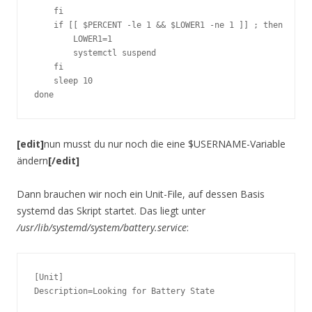
    fi

    if [[ $PERCENT -le 1 && $LOWER1 -ne 1 ]] ; then

        LOWER1=1

        systemctl suspend

    fi

    sleep 10

done
[edit]
nun musst du nur noch die eine $USERNAME-Variable
ändern
[/edit]
Dann brauchen wir noch ein Unit-File, auf dessen Basis
systemd das Skript startet. Das liegt unter
/usr/lib/systemd/system/battery.service
:
[Unit]

Description=Looking for Battery State
