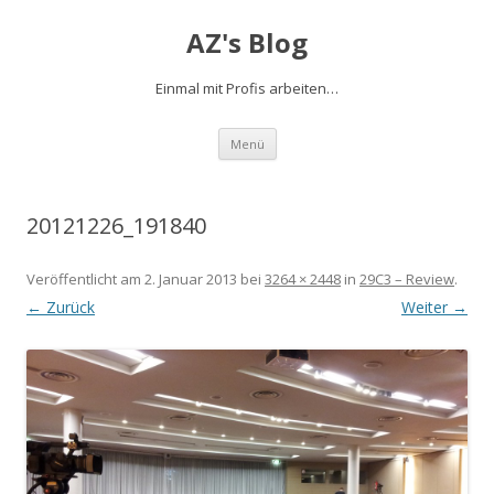
AZ's Blog
Einmal mit Profis arbeiten…
Zum Inhalt springen
Menü
20121226_191840
Veröffentlicht am
2. Januar 2013
bei
3264 × 2448
in
29C3 – Review
.
← Zurück
Weiter →