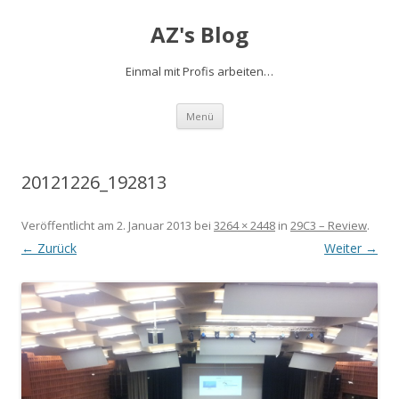
AZ's Blog
Einmal mit Profis arbeiten…
Zum Inhalt springen
Menü
20121226_192813
Veröffentlicht am
2. Januar 2013
bei
3264 × 2448
in
29C3 – Review
.
← Zurück
Weiter →