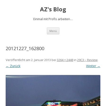
AZ's Blog
Einmal mit Profis arbeiten…
Zum Inhalt springen
Menü
20121227_162800
Veröffentlicht am
2. Januar 2013
bei
3264 × 2448
in
29C3 – Review
.
← Zurück
Weiter →