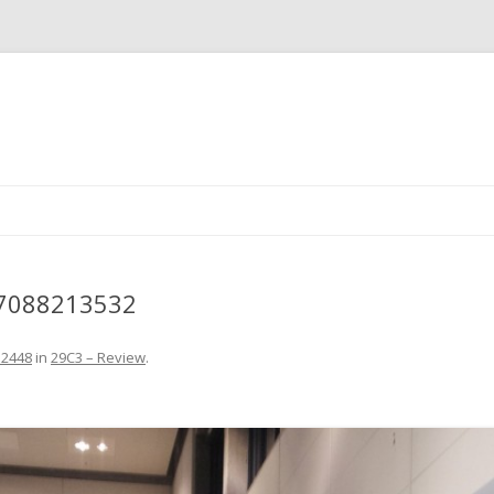
Zum Inhalt springen
7088213532
 2448
in
29C3 – Review
.