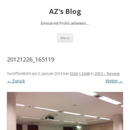
AZ's Blog
Einmal mit Profis arbeiten…
Zum Inhalt springen
Menü
20121226_165119
Veröffentlicht am
2. Januar 2013
bei
3264 × 2448
in
29C3 – Review
.
← Zurück
Weiter →