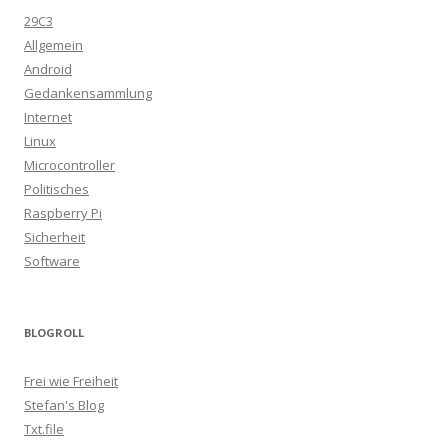
29C3
Allgemein
Android
Gedankensammlung
Internet
Linux
Microcontroller
Politisches
Raspberry Pi
Sicherheit
Software
BLOGROLL
Frei wie Freiheit
Stefan's Blog
Txt.file