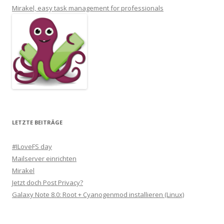
Mirakel, easy task management for professionals
LETZTE BEITRÄGE
#ILoveFS day
Mailserver einrichten
Mirakel
Jetzt doch Post Privacy?
Galaxy Note 8.0: Root + Cyanogenmod installieren (Linux)