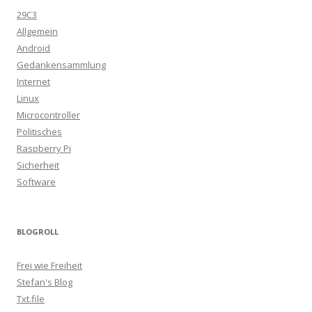
29C3
Allgemein
Android
Gedankensammlung
Internet
Linux
Microcontroller
Politisches
Raspberry Pi
Sicherheit
Software
BLOGROLL
Frei wie Freiheit
Stefan's Blog
Txt.file