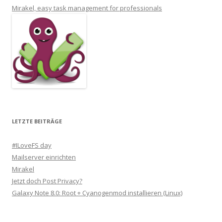
Mirakel, easy task management for professionals
LETZTE BEITRÄGE
#ILoveFS day
Mailserver einrichten
Mirakel
Jetzt doch Post Privacy?
Galaxy Note 8.0: Root + Cyanogenmod installieren (Linux)