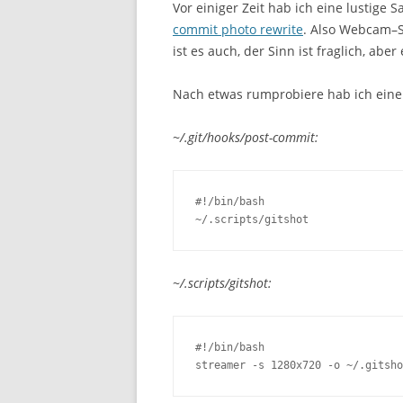
Vor einiger Zeit hab ich eine lustige
commit photo rewrite
. Also Webcam–S
ist es auch, der Sinn ist fraglich, aber 
Nach etwas rumprobiere hab ich eine 
~/.git/hooks/post-commit:
#!/bin/bash

~/.scripts/gitshot
~/.scripts/gitshot:
#!/bin/bash

streamer -s 1280x720 -o ~/.gitsho