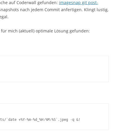
 Sache auf Coderwall gefunden:
imagesnap git post-
napshots nach jedem Commit anfertigen. Klingt lustig,
egal.
für mich (aktuell) optimale Lösung gefunden:
ts/`date +%Y-%m-%d_%H:%M:%S`.jpeg -q &!