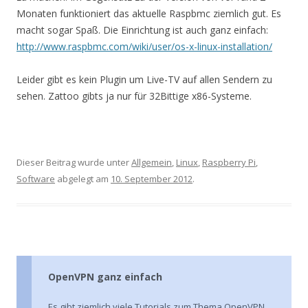
Monaten funktioniert das aktuelle Raspbmc ziemlich gut. Es
macht sogar Spaß. Die Einrichtung ist auch ganz einfach:
http://www.raspbmc.com/wiki/user/os-x-linux-installation/
Leider gibt es kein Plugin um Live-TV auf allen Sendern zu
sehen. Zattoo gibts ja nur für 32Bittige x86-Systeme.
Dieser Beitrag wurde unter
Allgemein
,
Linux
,
Raspberry Pi
,
Software
abgelegt am
10. September 2012
.
OpenVPN ganz einfach
Es gibt ziemlich viele Tutorials zum Thema OpenVPN