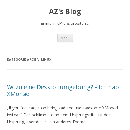
AZ's Blog
Einmal mit Profis arbeiten…
Zum Inhalt springen
Menü
KATEGORIE-ARCHIV:
LINUX
Wozu eine Desktopumgebung? – Ich hab
XMonad
„If you feel sad, stop being sad and use
awesome
XMonad
instead“ Das schlimmste an dem Ursprungszitat ist der
Ursprung, aber das ist ein anderes Thema.